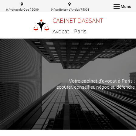
Menu
6 Avenue du Coq 75009
9 Rue Boissy d'Anglas 75008
Paris
Paris
CABINET DASSANT
Avocat - Paris
Votre cabinet d'avocat à Paris :
écouter, conseiller, négocier, défendre