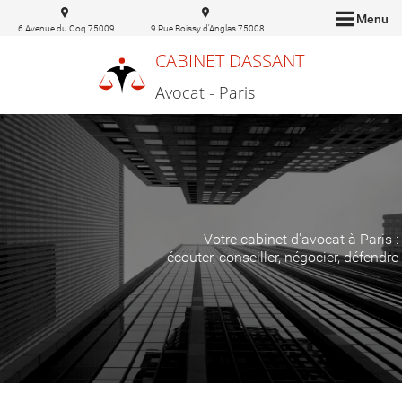
Menu
6 Avenue du Coq 75009
9 Rue Boissy d'Anglas 75008
Paris
Paris
CABINET DASSANT
Avocat - Paris
Votre cabinet d'avocat à Paris :
écouter, conseiller, négocier, défendre